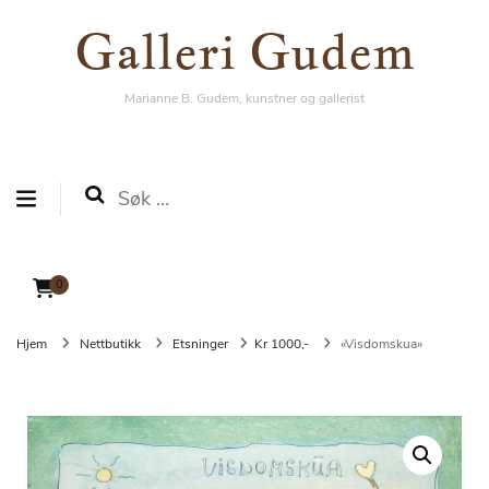
Galleri Gudem
Galleri Gudem
Marianne B. Gudem, kunstner og gallerist
Marianne B. Gudem, kunstner og gallerist
Søk
etter:
0
Hjem
Nettbutikk
Etsninger
Kr 1000,-
«Visdomskua»