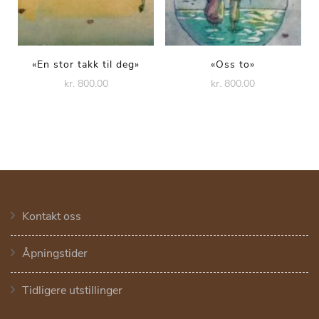
«En stor takk til deg»
«Oss to»
kr. 800.00
kr. 800.00
Kontakt oss
Åpningstider
Tidligere utstillinger