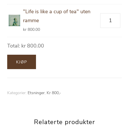
"Life is like a cup of tea" uten
"Life
ramme
is
kr
800.00
like
a
Total:
kr
800.00
cup
of
KJØP
tea"
uten
ramme
Kategorier:
Etsninger
,
Kr 800,-
antall
Relaterte produkter