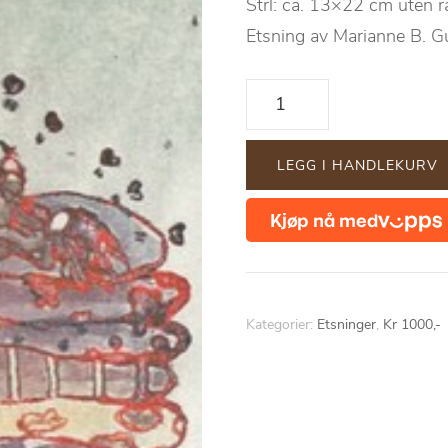
Strl: ca. 13×22 cm uten
Etsning av Marianne B. 
"Paret
på
hjerten"
LEGG I HANDLEKURV
antall
Kategorier:
Etsninger
,
Kr 1000,-