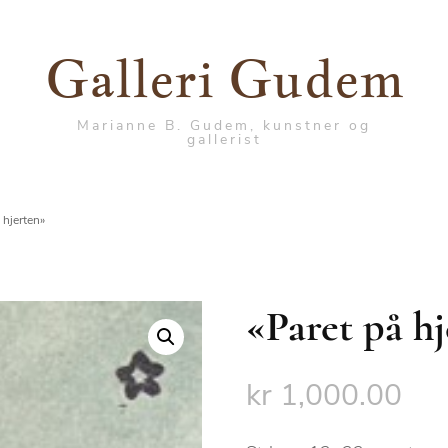
Galleri Gudem
Marianne B. Gudem, kunstner og
gallerist
 hjerten»
«Paret på h
kr
1,000.00