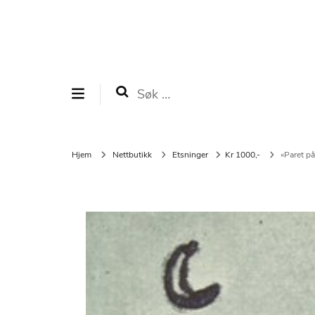
Galleri Gudem
Marianne B. Gudem, kunstner og gallerist
Søk
etter:
Hjem
Nettbutikk
Etsninger
Kr 1000,-
«Paret på