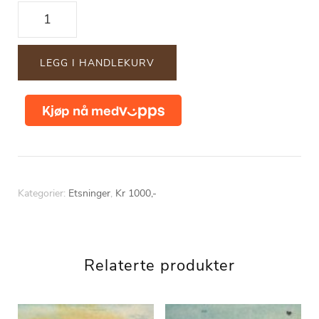
"This
too
shall
LEGG I HANDLEKURV
pass"
antall
Kategorier:
Etsninger
,
Kr 1000,-
Relaterte produkter