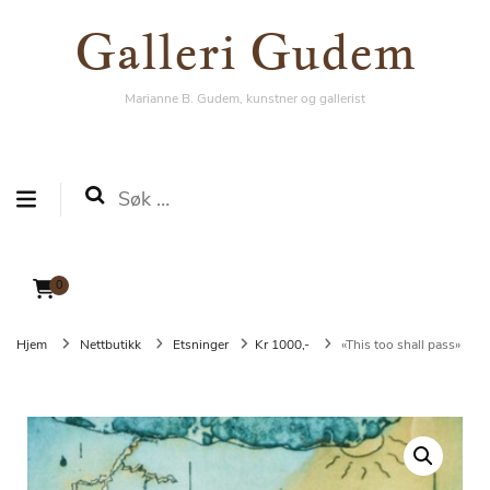
Galleri Gudem
Galleri Gudem
Marianne B. Gudem, kunstner og gallerist
Marianne B. Gudem, kunstner og gallerist
Søk
etter:
0
Hjem
Nettbutikk
Etsninger
Kr 1000,-
«This too shall pass»