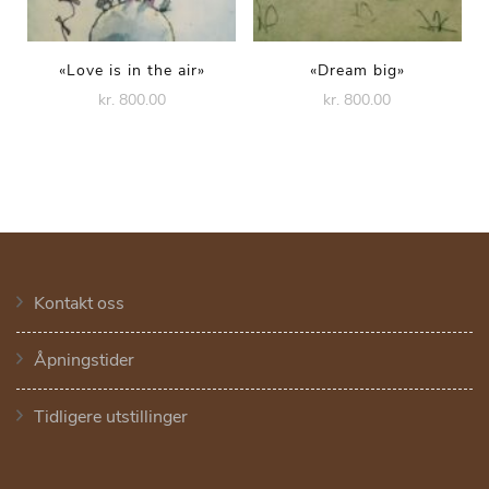
«Love is in the air»
«Dream big»
kr. 800.00
kr. 800.00
Kontakt oss
Åpningstider
Tidligere utstillinger