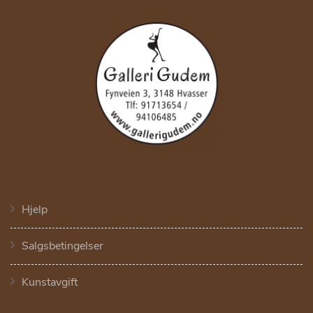
Hjelp
Salgsbetingelser
Kunstavgift