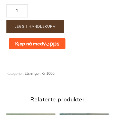
"Takk
for
at
LEGG I HANDLEKURV
du
er
du"
antall
Kategorier:
Etsninger
,
Kr 1000,-
Relaterte produkter