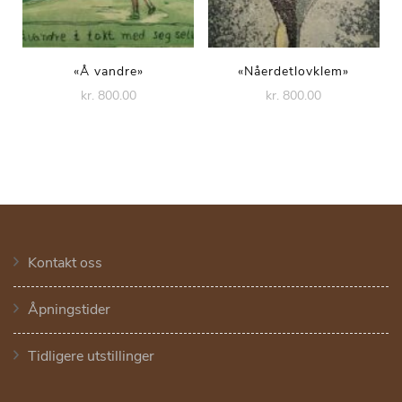
«Å vandre»
«Nåerdetlovklem»
kr. 800.00
kr. 800.00
Kontakt oss
Åpningstider
Tidligere utstillinger