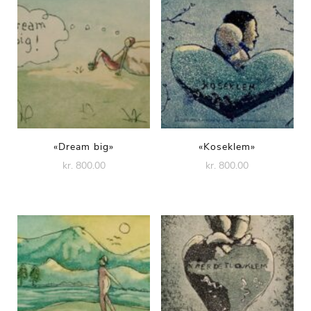
«Dream big»
«Koseklem»
kr. 800.00
kr. 800.00