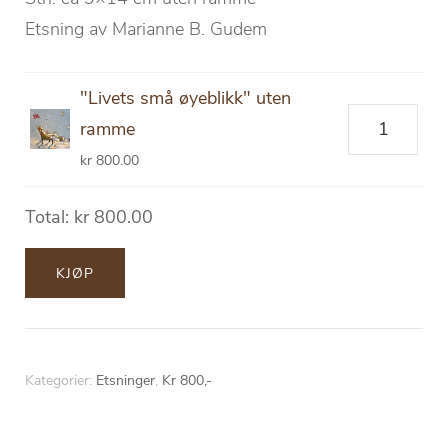
Etsning av Marianne B. Gudem
"Livets små øyeblikk" uten
"Livets
ramme
små
kr
800.00
øyeblikk"
uten
Total:
kr
800.00
ramme
antall
KJØP
Kategorier:
Etsninger
,
Kr 800,-