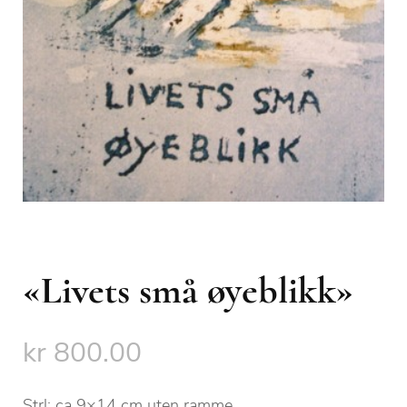
«Livets små øyeblikk»
kr
800.00
Strl: ca 9×14 cm uten ramme