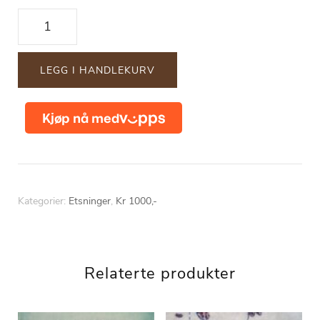
"Livets
dessert"
antall
LEGG I HANDLEKURV
Kategorier:
Etsninger
,
Kr 1000,-
Relaterte produkter