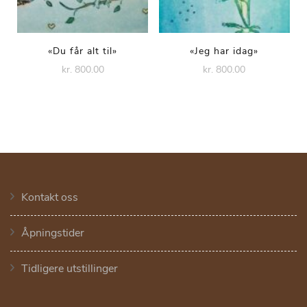
«Du får alt til»
«Jeg har idag»
kr. 800.00
kr. 800.00
Kontakt oss
Åpningstider
Tidligere utstillinger