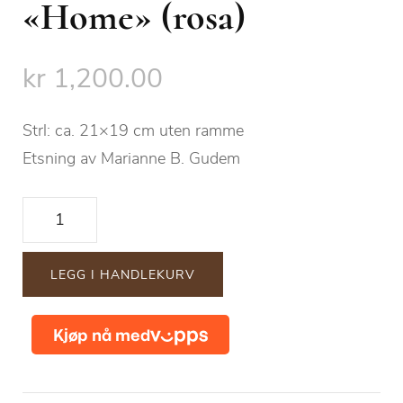
«Home» (rosa)
kr
1,200.00
Strl: ca. 21×19 cm uten ramme
Etsning av Marianne B. Gudem
"Home"
(rosa)
antall
LEGG I HANDLEKURV