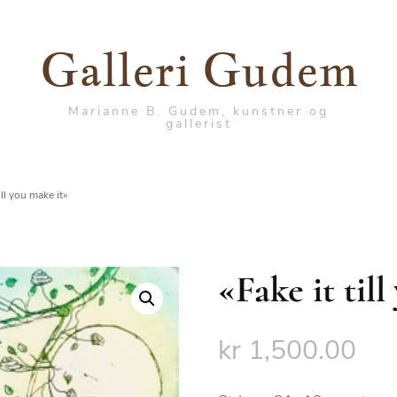
Galleri Gudem
Marianne B. Gudem, kunstner og
gallerist
ill you make it»
«Fake it til
kr
1,500.00