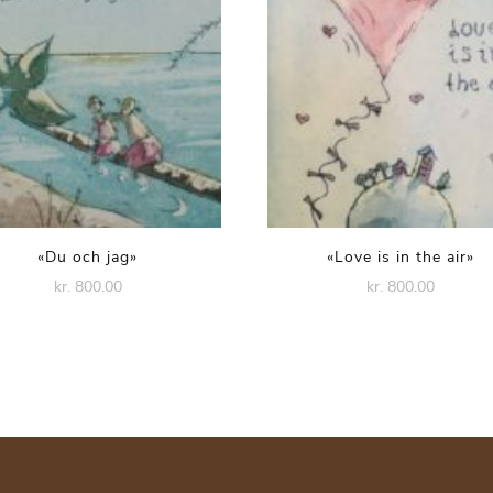
«Du och jag»
«Love is in the air»
kr. 800.00
kr. 800.00