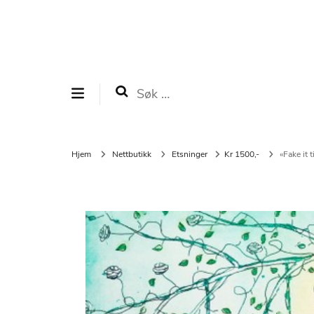
Galleri Gudem
Marianne B. Gudem, kunstner og gallerist
Søk
etter:
Hjem
Nettbutikk
Etsninger
Kr 1500,-
«Fake it t