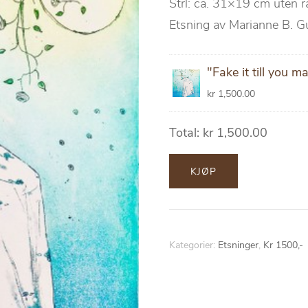
Strl: ca. 31×19 cm uten
Etsning av Marianne B. 
"Fake it till you m
kr
1,500.00
Total:
kr
1,500.00
KJØP
Kategorier:
Etsninger
,
Kr 1500,-