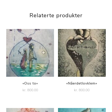
Relaterte produkter
«Oss to»
«Nåerdetlovklem»
kr. 800.00
kr. 800.00