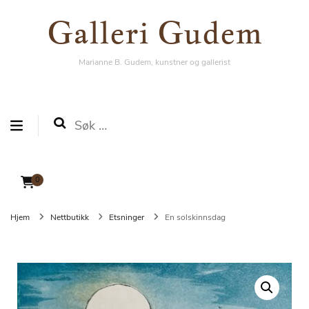
Galleri Gudem
Galleri Gudem
Marianne B. Gudem, kunstner og gallerist
Marianne B. Gudem, kunstner og gallerist
Søk
etter:
0
Hjem
Nettbutikk
Etsninger
En solskinnsdag