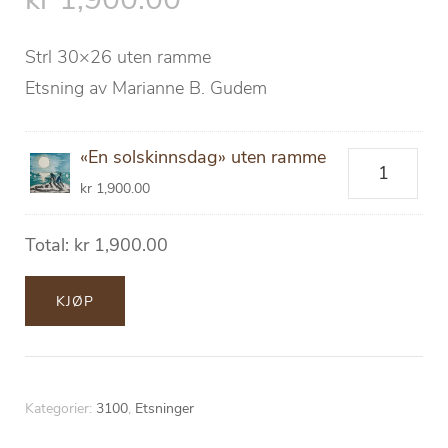
Strl 30×26 uten ramme
Etsning av Marianne B. Gudem
«En solskinnsdag» uten ramme
«En
kr
1,900.00
solskinnsda
uten
Total:
kr
1,900.00
ramme
antall
KJØP
Kategorier:
3100
,
Etsninger