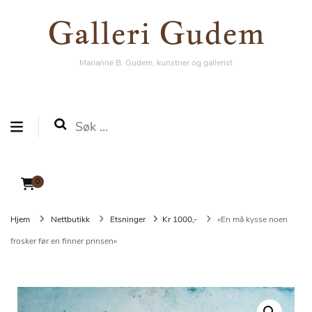
Galleri Gudem
Galleri Gudem
Marianne B. Gudem, kunstner og gallerist
Marianne B. Gudem, kunstner og gallerist
Søk
etter:
0
Hjem
Nettbutikk
Etsninger
Kr 1000,-
«En må kysse noen
frosker før en finner prinsen»