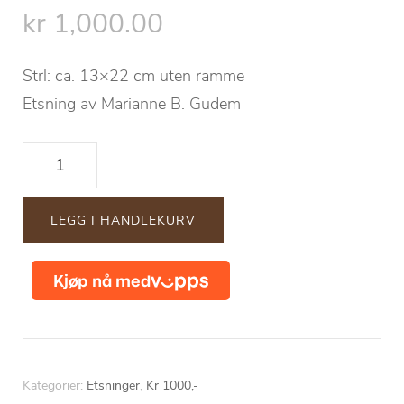
kr
1,000.00
Strl: ca. 13×22 cm uten ramme
Etsning av Marianne B. Gudem
"En
må
kysse
LEGG I HANDLEKURV
noen
frosker
før
en
finner
prinsen"
Kategorier:
Etsninger
,
Kr 1000,-