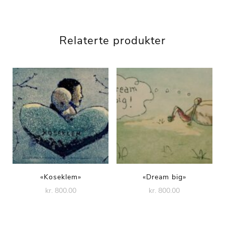
antall
Relaterte produkter
«Koseklem»
«Dream big»
kr. 800.00
kr. 800.00