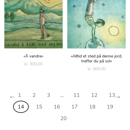
«Å vandre»
«Alltid et sted på denne jord,
treffer du på sol»
kr. 800.00
kr. 800.00
←
→
1
2
3
…
11
12
13
14
15
16
17
18
19
20