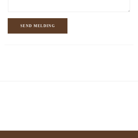
d
i
SEND MELDING
n
g
*