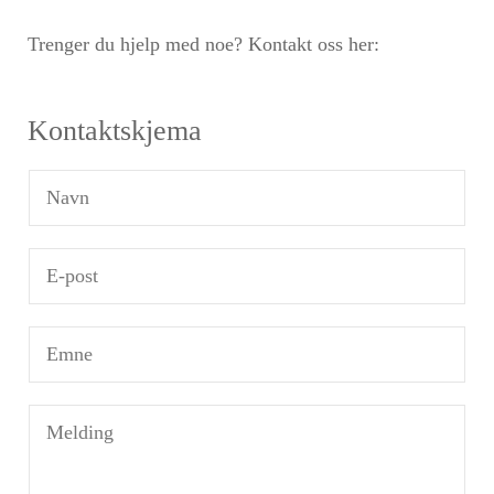
Trenger du hjelp med noe? Kontakt oss her:
Kontaktskjema
N
a
v
E
n
-
*
p
E
o
m
s
n
M
t
e
e
*
*
l